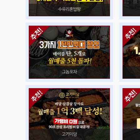
수유리혼밥왕
그놈포차
고기미담