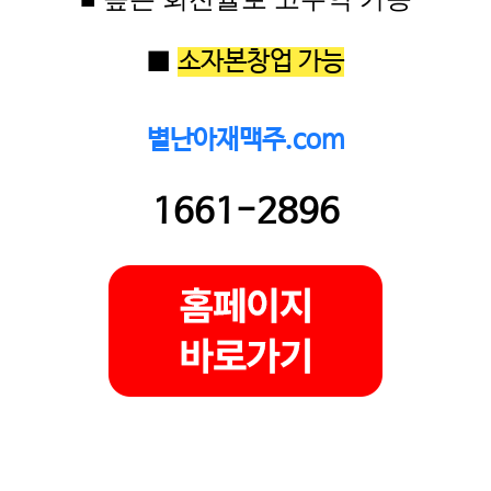
■
소자본창업 가능
별난아재맥주.com
1661-2896