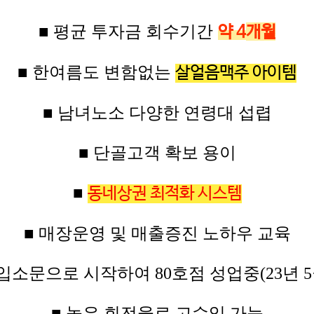
■ 평균
투자금
회수기간
약
4
개월
■ 한여름도 변함없는
살얼음맥주 아이템
■ 남녀노소 다양한 연령대 섭렵
■ 단골고객 확보 용이
■
동네상권 최
적화 시스템
■ 매장운영 및 매출증진 노하우 교육
입소문으로 시작하여 80
호점
성업중(23년 5
■ 높은
회전율로 고수익
가능