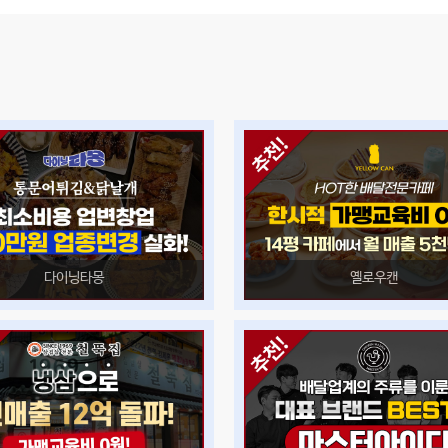
다이닝타몽
옐로우캔