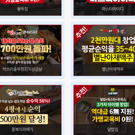
철뚝집
마스터아이디
싹쓰리솥뚜껑김치삼겹살
별난아재맥주
꿀복이꽈배기
덮밥집