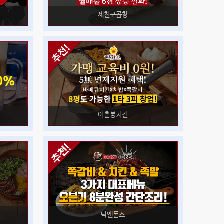
세친구곱창
이춘봉치킨
닥엔돈스