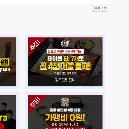
목록으로
헬로팬닭갈비