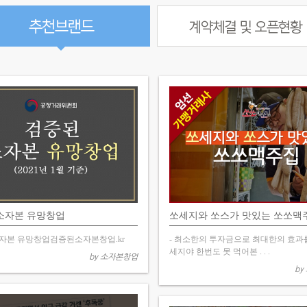
소자본 유망창업
쏘세지와 쏘스가 맛있는 쏘쏘맥주
자본 유망창업검증된소자본창업.kr
- 최소한의 투자금으로 최대한의 효과
세지야 한번도 못 먹어본 . . .
by 소자본창업
by