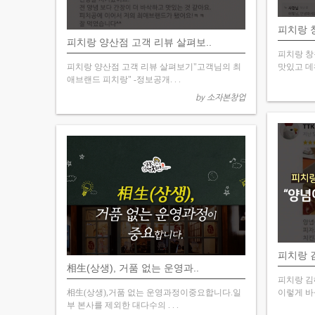
피치랑 
피치랑 양산점 고객 리뷰 살펴보..
피치랑 창
피치랑 양산점 고객 리뷰 살펴보기"고객님의 최
맛있고 데워
애브랜드 피치랑" -정보공개. . .
by 소자본창업
피치랑 
相生(상생), 거품 없는 운영과..
피치랑 김
相生(상생),거품 없는 운영과정이중요합니다.일
이렇게 바삭해
부 본사를 제외한 대다수의 . . .