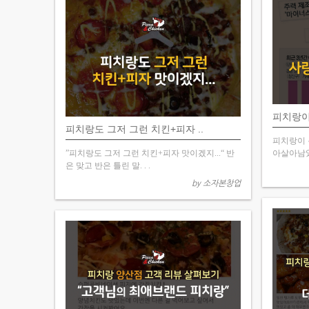
피치랑이 
피치랑도 그저 그런 치킨+피자 ..
피치랑이 
”피치랑도 그저 그런 치킨+피자 맛이겠지...“ 반
아살아남았
은 맞고 반은 틀린 말. . .
by 소자본창업