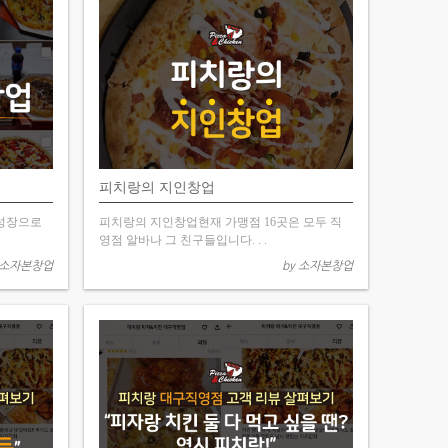
피치랑의 지인창업
 성장으로
피치랑의 지인창업현재 가맹점 16곳은 모두 직
영점 알바나 그 친구들입니다. . .
 소자본창업
by 소자본창업