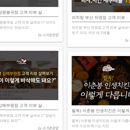
창원봉곡점 고객 리뷰 살..
피치랑 부산 직영점 고객 리뷰 ..
원봉곡점 고객 리뷰 살펴보기"식어도
먹어도 맛있어요!. . .
피치랑 부산 직영점 고객 리뷰 살펴보
제구 피자, 치킨 재구매율. . .
by 소자본창업
by
김해부원점 고객 리뷰 살..
필독) 이춘봉 인생치킨은 이렇게.
해부원점 고객 리뷰 살펴보기”양념이
도 돼요?” -. . .
필독) 이춘봉 인생치킨은 이렇게 다릅니
비큐 수요와 튀기는 치킨. . .
by 소자본창업