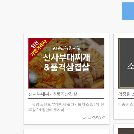
신사부대찌개&품격삼겹살
검증된 
---유명 브랜드 부대찌개 블라인드 테스트 1위!전
검증된 소
매장 5개월만에 투자비. . .
by 소자본창업