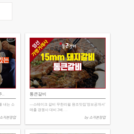
..
통큰갈비
를 내는 소
---스테이크 갈비 무한리필 원조맛집'정보공개서'
매출 경쟁사 대비 2배. . .
 소자본창업
by 소자본창업