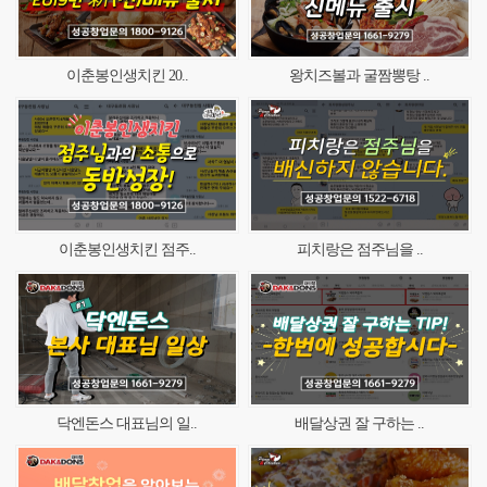
이춘봉인생치킨 20..
왕치즈볼과 굴짬뽕탕 ..
이춘봉인생치킨 점주..
피치랑은 점주님을 ..
닥엔돈스 대표님의 일..
배달상권 잘 구하는 ..