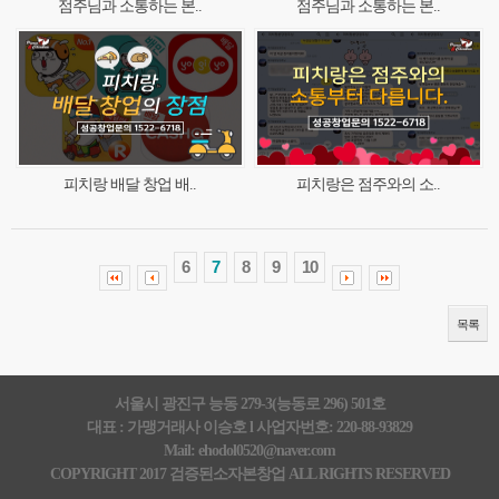
점주님과 소통하는 본..
점주님과 소통하는 본..
피치랑 배달 창업 배..
피치랑은 점주와의 소..
6
7
8
9
10
목록
서울시 광진구 능동 279-3(능동로 296) 501호
대표 : 가맹거래사 이승호 l 사업자번호: 220-88-93829
Mail: ehodol0520@naver.com
COPYRIGHT 2017 검증된소자본창업 ALL RIGHTS RESERVED