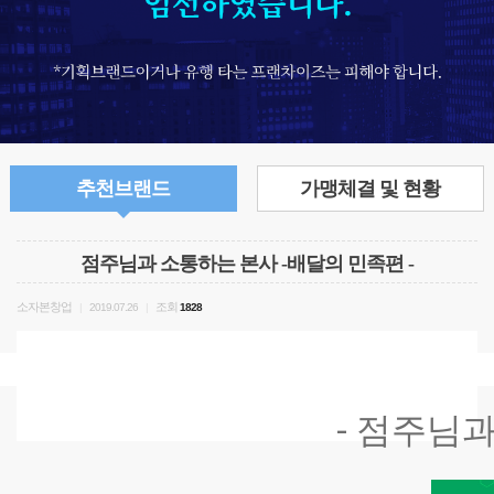
추천브랜드
가맹체결 및 현황
점주님과 소통하는 본사 -배달의 민족편 -
소자본창업
조회
|
2019.07.26
|
1828
- 점주님과