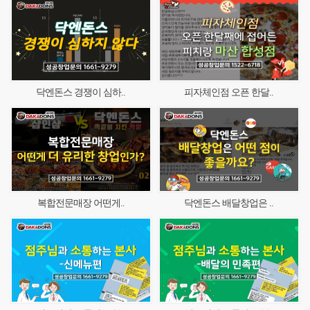
닥엔돈스 경쟁이 심하..
피자체인점 오픈 한달..
복합전문매장 어떤게..
닥엔돈스 배달창업은 ..