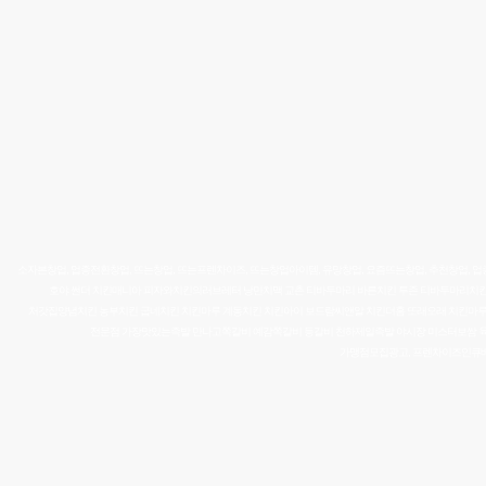
소자본창업, 업종전환창업, 뜨는창업, 뜨는프렌차이즈, 뜨는창업아이템, 유망창업, 요즘뜨는창업, 추천창업,
호야 썬더 치킨매니아 피자와치킨의러브레터 낭만치맥 교촌
티바두마리 바른치킨 투존 티바두마리치
처갓집양념치킨 농부치킨 굽네치킨 치킨마루 계동치킨 치킨아이 보드람씨앤알 치킨더홈 또래오래 치킨마
전문점 가장맛있는족발 만나고쪽갈비 예감쪽갈비 등갈비 천하제일족발 야시장 미스터보쌈 육
가맹점모집광고,
프렌차이즈인큐베