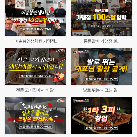
이춘봉인생치킨 가맹점..
통큰갈비 가맹점 10..
전문 고기집에서 배달..
발로 뛰는 대표님 일..