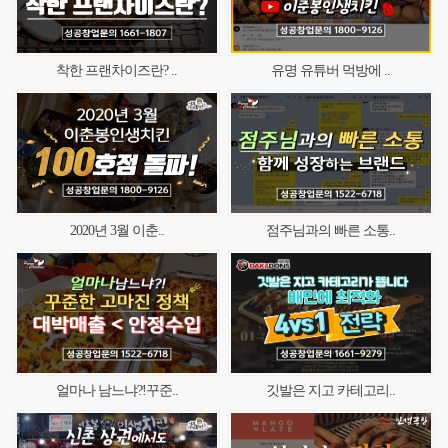
착한 프랜차이즈란? ..
유명 유튜버 먹방에 ..
2020년 3월 이춘..
점주님과의 빠른 소통..
얼마나 남느냐?!꾸준..
깃발은 지고 카테고리..