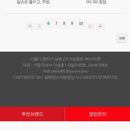
일손은 줄이고, 주방..
1타 3피 창업
6
7
8
9
10
목록
서울시 광진구 능동 279-3(능동로 296) 501호
대표 : 가맹거래사 이승호 l 사업자번호: 220-88-93829
Mail: ehodol0520@naver.com
COPYRIGHT 2017 검증된소자본창업 ALL RIGHTS RESERVED
추천브랜드
창업문의