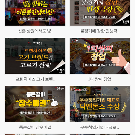
신촌 상권에서도 빛..
불경기에 강한 인생극..
프랜차이즈 고기 브랜..
1타 쌍피 창업
통큰갈비 장수비결
우수창업기업 대표로 ..