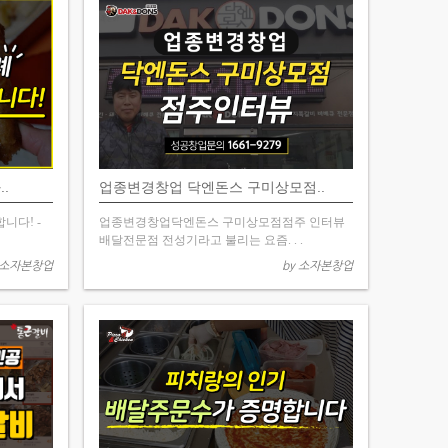
.
업종변경창업 닥엔돈스 구미상모점..
니다! -
업종변경창업닥엔돈스 구미상모점점주 인터뷰
배달전문점 전성기라고 불리는 요즘. . .
 소자본창업
by 소자본창업