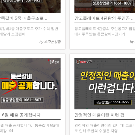
쪽갈비 5중 매출구조로 ..
망고플레이트 4관왕의 주인공 ..
갈비5중 매출구조로 추가 수익 일반
망고플레이트 4관왕의 주인공고기집창
달과 포장판매. . .
에서주목받는 통큰갈비 - 경기가. . .
by 소자본창업
by
6월 매출 공개합니다...
안정적인 매출이란 이런 겁..
월 매출 공개합니다._ 통큰갈비 6월매
안정적인 매출이란이런 겁니다! 코로나
 : 94. . .
로 인해 주변의 수많은 자영. . .