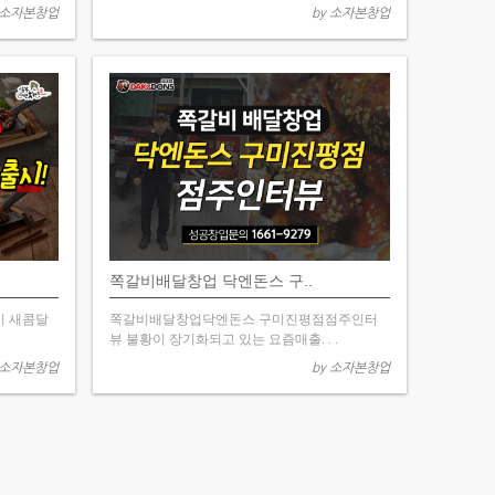
 소자본창업
by 소자본창업
쪽갈비배달창업 닥엔돈스 구..
시 새콤달
쪽갈비배달창업닥엔돈스 구미진평점점주인터
뷰 불황이 장기화되고 있는 요즘매출. . .
 소자본창업
by 소자본창업