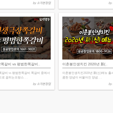
by 소자본창업
by
쪽갈비 vs 평범한쪽갈비..
이춘봉인생치킨 2020년 新(..
갈비 vs 평범한쪽갈비 쪽갈비 중에서
이춘봉인생치킨2020년 新(신)메뉴 출
로 꼽히는프랑스. . .
콤한 양념이 버물어진 양념. . .
by 소자본창업
by