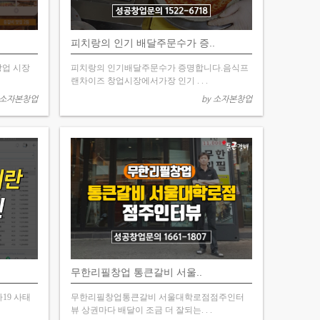
피치랑의 인기 배달주문수가 증..
업 시장
피치랑의 인기배달주문수가 증명합니다.음식프
랜차이즈 창업시장에서가장 인기 . . .
 소자본창업
by 소자본창업
무한리필창업 통큰갈비 서울..
19 사태
무한리필창업통큰갈비 서울대학로점점주인터
뷰 상권마다 배달이 조금 더 잘되는. . .