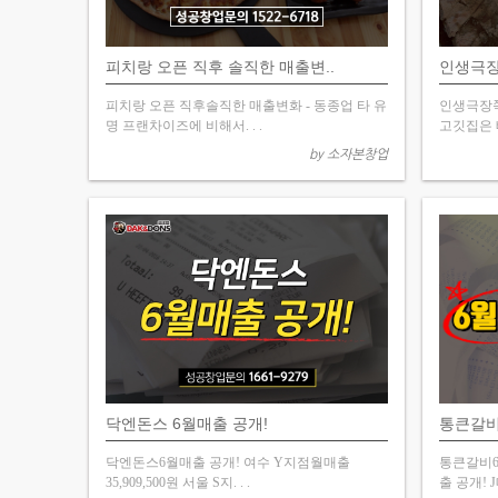
피치랑 오픈 직후 솔직한 매출변..
인생극장
피치랑 오픈 직후솔직한 매출변화 - 동종업 타 유
인생극장쪽
명 프랜차이즈에 비해서. . .
고깃집은 배
by 소자본창업
닥엔돈스 6월매출 공개!
통큰갈비 
닥엔돈스6월매출 공개! 여수 Y지점월매출
통큰갈비6
35,909,500원 서울 S지. . .
출 공개! J매장