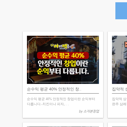
순수익 평균 40% 안정적인 창..
집약적 
순수익 평균 40% 안정적인 창업이란 순익부터
집약적 상
다릅니다.-치킨이나 피자,. . .
완주 삼례점
by 소자본창업