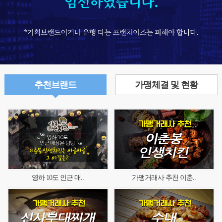
추천브랜드
가맹체결 및 현황
영하 10도 인근 매..
가맹거래사 추천 이춘..