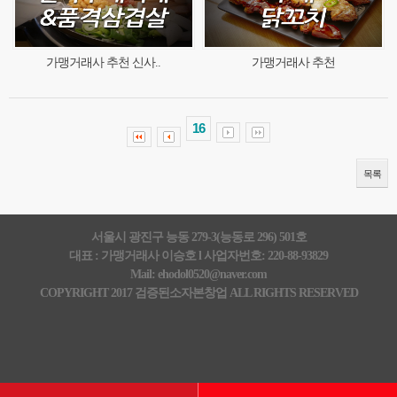
가맹거래사 추천 신사..
가맹거래사 추천
16
목록
서울시 광진구 능동 279-3(능동로 296) 501호
대표 : 가맹거래사 이승호 l 사업자번호: 220-88-93829
Mail: ehodol0520@naver.com
COPYRIGHT 2017 검증된소자본창업 ALL RIGHTS RESERVED